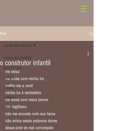
Post
coisas que escrevo
coisas que escrevo
o construtor infantil
poema livre
me deixa
crônica
me deixa com minha ira
prefiro ela a você
fábula
minha ira é verdadeira
reflexão
me deixa com meus berros
são legítimos
conto
não me encosta com sua farsa
não entoa essas palavras doces
desse pote de mel corrompido