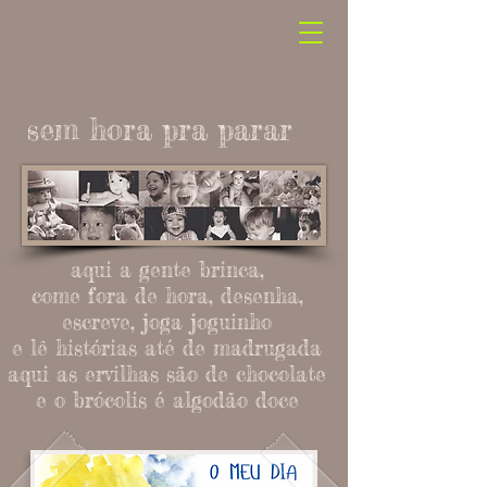
sem hora pra parar
aqui a gente brinca,
come fora de hora, desenha,
escreve, joga joguinho
e lê histórias até de madrugada
aqui as ervilhas são de chocolate
e o brócolis é algodão doce