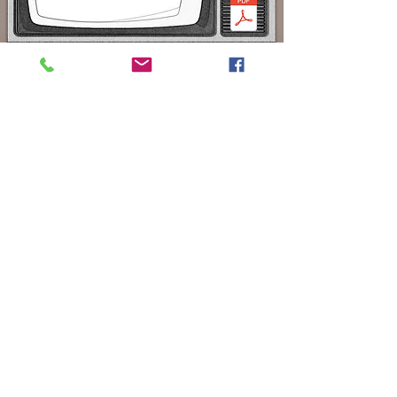
fala comigo
Login
acasadomeuverbo@gmail.com
Tel:
31-991369080