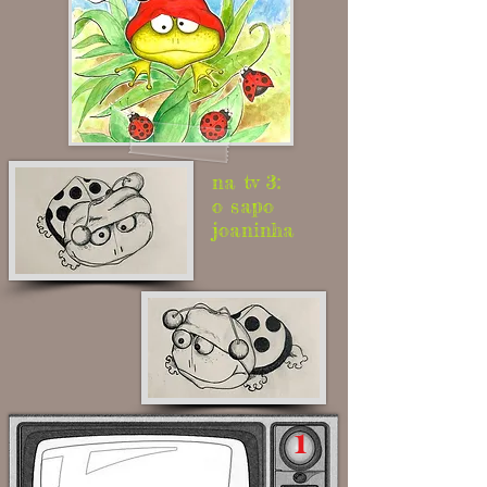
na tv 3:
o sapo
joaninha
1