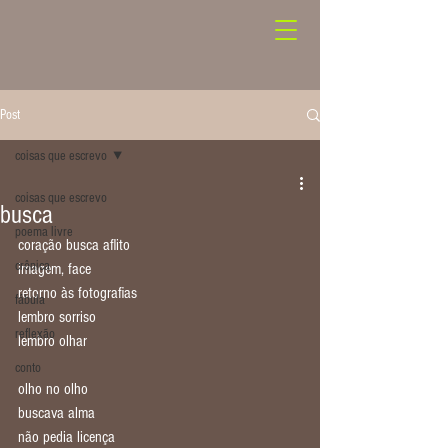
Post
coisas que escrevo
coisas que escrevo
busca
poema livre
coração busca aflito
crônica
imagem, face
retorno às fotografias
fábula
lembro sorriso
reflexão
lembro olhar
conto
olho no olho
buscava alma
não pedia licença