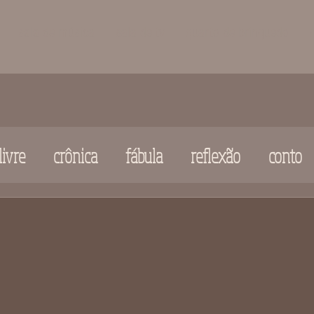
sala de música
sala de tv
quarto de brinquedo
ivre
crônica
fábula
reflexão
conto