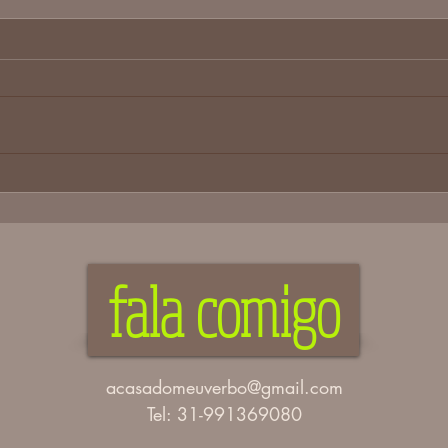
una
poema 
essa pedra o encontro no caminho ela
era par
música, eu me guio empilhando horizontes
descon
ela muro eu, a fresta mesma pedra os
sorveu partíc
joelhos de moisés ela fala, eu contemplo
tocada 
sob pés de julianas ela cede eu, inerte
fala comigo
acasadomeuverbo@gmail.com
Tel: 31-991369080