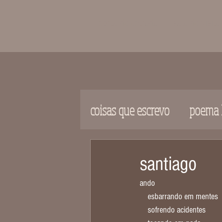
porta de entrada
sala de visita
coisas que escrevo
poema l
santiago
ando
    esbarrando em mentes
    sofrendo acidentes